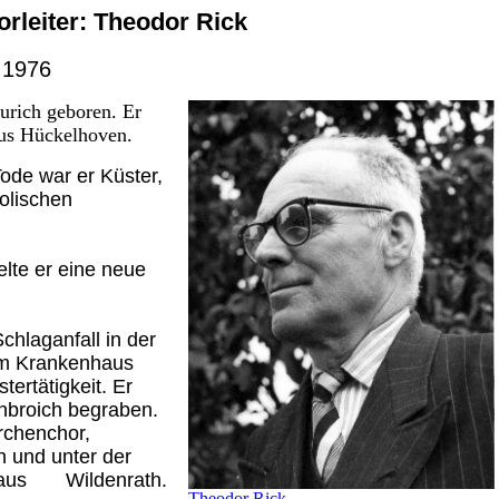
orleiter: Theodor Rick
i 1976
urich geboren. Er
aus Hückelhoven.
ode war er Küster,
holischen
lte er eine neue
chlaganfall in der
im Krankenhaus
ertätigkeit. Er
nbroich begraben.
rchenchor,
n und unter der
k aus Wildenrath.
Theodor Rick