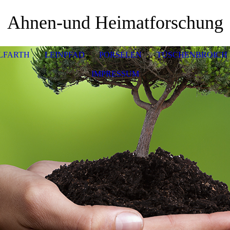
Ahnen-und Heimatforschung
LFARTH
LEINPFAD
PORSELEN
TÜSCHENBROICH
IMPRESSUM