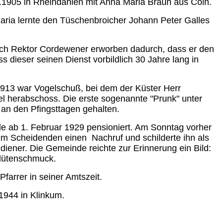
.1905 in Rheindahlen mit Anna Maria Braun aus Cöln.
ria lernte den Tüschenbroicher Johann Peter Galles
ich Rektor Cordewener erworben dadurch, dass er den
s dieser seinen Dienst vorbildlich 30 Jahre lang in
913 war Vogelschuß, bei dem der Küster Herr
 herabschoss. Die erste sogenannte "Prunk" unter
an den Pfingsttagen gehalten.
 ab 1. Februar 1929 pensioniert. Am Sonntag vorher
em Scheidenden einen Nachruf und schilderte ihn als
iener. Die Gemeinde reichte zur Erinnerung ein Bild:
Blütenschmuck.
farrer in seiner Amtszeit.
1944 in Klinkum.