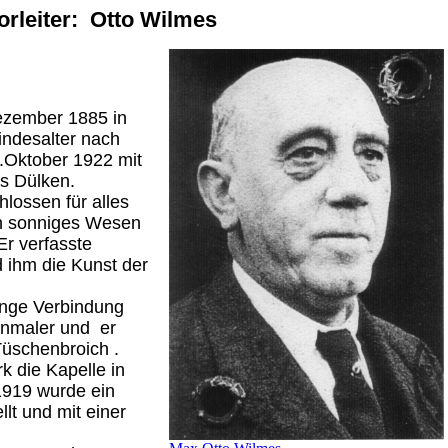
orleiter: Otto
Wilmes
ezember 1885 in
indesalter nach
.Oktober 1922 mit
s Dülken.
lossen für alles
in sonniges Wesen
Er verfasste
d ihm die Kunst der
enge Verbindung
enmaler und er
Tüschenbroich .
k die Kapelle in
1919 wurde ein
llt und mit einer